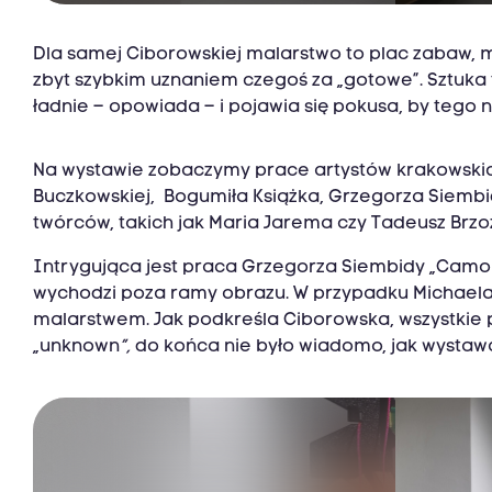
Dla samej Ciborowskiej malarstwo to plac zabaw, 
zbyt szybkim uznaniem czegoś za „gotowe”. Sztuka t
ładnie – opowiada – i pojawia się pokusa, by tego n
Na wystawie zobaczymy prace artystów krakowskich
Buczkowskiej, Bogumiła Książka, Grzegorza Siembid
twórców, takich jak Maria Jarema czy Tadeusz Brzo
Intrygująca jest praca Grzegorza Siembidy „Camou
wychodzi poza ramy obrazu. W przypadku Michaela Bi
malarstwem. Jak podkreśla Ciborowska, wszystkie 
„unknown
”,
do końca nie było wiadomo, jak wystawa 