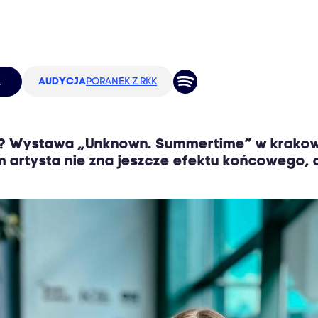
k
AUDYCJA
PORANEK Z RKK
wa? Wystawa „Unknown. Summertime” w krakows
m artysta nie zna jeszcze efektu końcowego, 