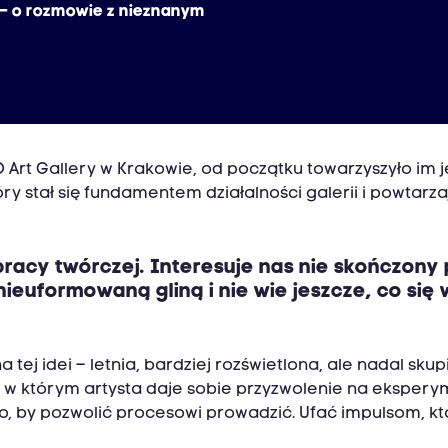
– o rozmowie z nieznanym‎
Art Gallery w Krakowie, od początku towarzyszyło im jed
óry stał się fundamentem działalności galerii i powtarz
 pracy twórczej. Interesuje nas nie skończon
ieuformowaną gliną i nie wie jeszcze, co się
j idei – letnia, bardziej rozświetlona, ale nadal skupi
w którym artysta daje sobie przyzwolenie na eksperymen
to, by pozwolić procesowi prowadzić. Ufać impulsom, k