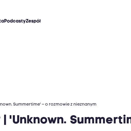
ta
Podcasty
Zespół
nknown. Summertime' – o rozmowie z nieznanym
 | 'Unknown. Summerti