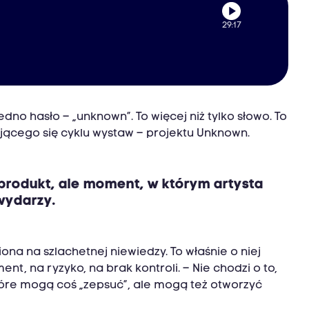
29:17
no hasło – „unknown”. To więcej niż tylko słowo. To
ającego się cyklu wystaw – projektu Unknown.
y produkt, ale moment, w którym artysta
 wydarzy.
ona na szlachetnej niewiedzy. To właśnie o niej
t, na ryzyko, na brak kontroli. – Nie chodzi o to,
tóre mogą coś „zepsuć”, ale mogą też otworzyć