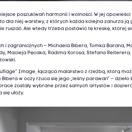
miejsce poszukiwań harmonii i wolności. W jej opowieś
o dla niej warstwy, z których każda kolejna zanurza ją
ie ruszać. Ale wtedy trzeba postawić tę kreskę, której s
 i zagranicznych – Michaela Bibera, Tomka Barana, Ma
y, Macieja Pęcaka, Radima Korosa, Stefana Reiterera, 
zowski.
flage” Image, łącząca malarstwo z rzeźbą, którą moż
bera w oczy rzuca się jego „leśny parawan” – dzieło ba
prace zostały wybrane przez samych artystów i dopiero
się ułoży.