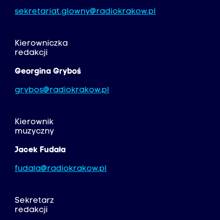
sekretariat.glowny@radiokrakow.pl
Kierowniczka
redakcji
Georgina Gryboś
grybos@radiokrakow.pl
Kierownik
muzyczny
Jacek Fudała
fudala@radiokrakow.pl
Sekretarz
redakcji