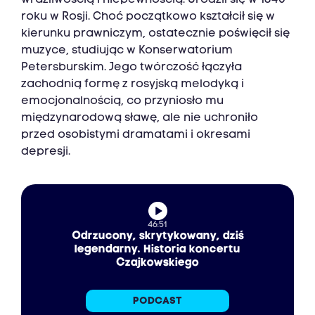
wrażliwością i niepewnością. Urodził się w 1840
roku w Rosji. Choć początkowo kształcił się w
kierunku prawniczym, ostatecznie poświęcił się
muzyce, studiując w Konserwatorium
Petersburskim. Jego twórczość łączyła
zachodnią formę z rosyjską melodyką i
emocjonalnością, co przyniosło mu
międzynarodową sławę, ale nie uchroniło
przed osobistymi dramatami i okresami
depresji.
46:51
Odrzucony, skrytykowany, dziś
legendarny. Historia koncertu
Czajkowskiego‎
PODCAST