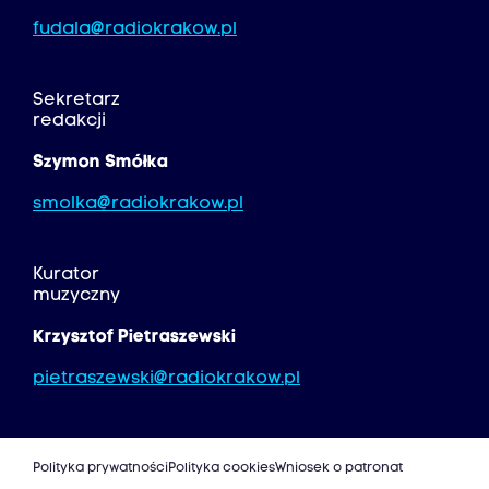
fudala@radiokrakow.pl
Sekretarz
redakcji
Szymon Smółka
smolka@radiokrakow.pl
Kurator
muzyczny
Krzysztof Pietraszewski
pietraszewski@radiokrakow.pl
Polityka prywatności
Polityka cookies
Wniosek o patronat