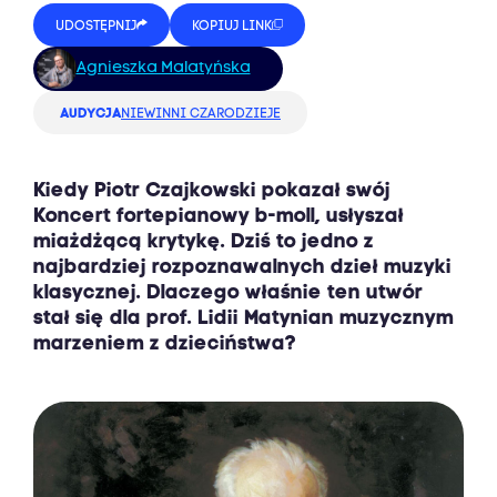
UDOSTĘPNIJ
KOPIUJ LINK
Agnieszka Malatyńska
AUDYCJA
NIEWINNI CZARODZIEJE
Kiedy Piotr Czajkowski pokazał swój
Koncert fortepianowy b-moll, usłyszał
miażdżącą krytykę. Dziś to jedno z
najbardziej rozpoznawalnych dzieł muzyki
klasycznej. Dlaczego właśnie ten utwór
stał się dla prof. Lidii Matynian muzycznym
marzeniem z dzieciństwa?