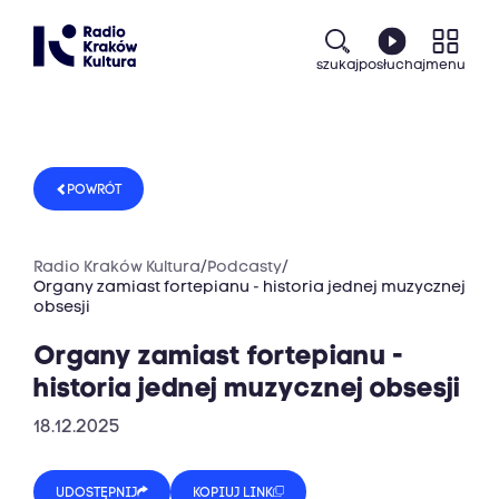
szukaj
posłuchaj
menu
POWRÓT
Radio Kraków Kultura
/
Podcasty
/
Organy zamiast fortepianu - historia jednej muzycznej
obsesji
Organy zamiast fortepianu -
historia jednej muzycznej obsesji
18.12.2025
UDOSTĘPNIJ
KOPIUJ LINK