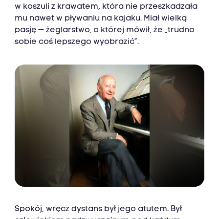
w koszuli z krawatem, która nie przeszkadzała
mu nawet w pływaniu na kajaku. Miał wielką
pasję — żeglarstwo, o której mówił, że „trudno
sobie coś lepszego wyobrazić”.
Spokój, wręcz dystans był jego atutem. Był