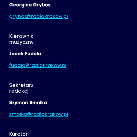
Georgina Gryboś
grybos@radiokrakow.pl
Kierownik
muzyczny
Jacek Fudała
fudala@radiokrakow.pl
Sekretarz
redakcji
Szymon Smółka
smolka@radiokrakow.pl
Kurator