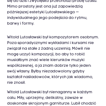
się do dziś i zwycięsko przechodzi próbę czasu.
Mimo prostoty jest ona już zapowiedzią
późniejszej estetyki Lutosławskiego —
indywidualnego jego podejścia do rytmu,
barwy i formy.
Witold Lutosławski był kompozytorem osobnym.
Poza sporadycznymi wykładami i kursami nie
związał na stałe z żadną uczelnią. Mówił: nie
mogę uczyć kompozycji, bo aby to robić
musiałbym znać wiele kierunków muzyki
współczesnej, a ja znam dobrze tylko jeden:
swój własny. Byłby niezadowolony gdyby
kształcił naśladowców, których jak wiadomo,
nie znosił.
Witold Lutosławski był nienaganny w każdym
calu. Miły, uprzejmy, delikatny, zawsze w
doskonale skrojonym garniturze. Lubił chodzić