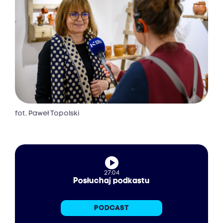
fot. Paweł Topolski
27:04
Posłuchaj podkastu‎
PODCAST