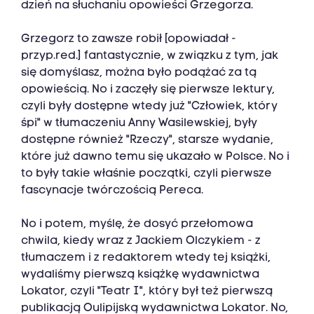
dzień na słuchaniu opowieści Grzegorza.
Grzegorz to zawsze robił [opowiadał -
przyp.red.] fantastycznie, w związku z tym, jak
się domyślasz, można było podążać za tą
opowieścią. No i zaczęły się pierwsze lektury,
czyli były dostępne wtedy już "Człowiek, który
śpi" w tłumaczeniu Anny Wasilewskiej, były
dostępne również "Rzeczy", starsze wydanie,
które już dawno temu się ukazało w Polsce. No i
to były takie właśnie początki, czyli pierwsze
fascynacje twórczością Pereca.
No i potem, myślę, że dosyć przełomowa
chwila, kiedy wraz z Jackiem Olczykiem - z
tłumaczem i z redaktorem wtedy tej książki,
wydaliśmy pierwszą książkę wydawnictwa
Lokator, czyli "Teatr I", który był też pierwszą
publikacją Oulipijską wydawnictwa Lokator. No,