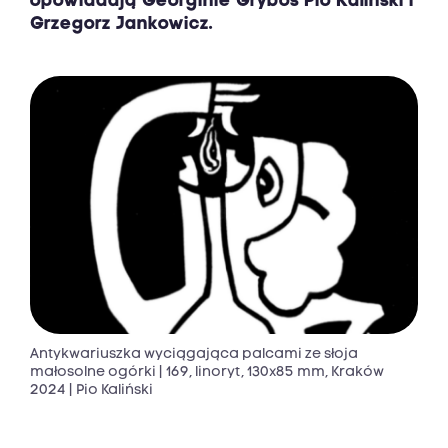
opowiadają Georginie Gryboś Pio Kaliński i
Grzegorz Jankowicz.
Antykwariuszka wyciągająca palcami ze słoja
małosolne ogórki | 169, linoryt, 130x85 mm, Kraków
2024 | Pio Kaliński