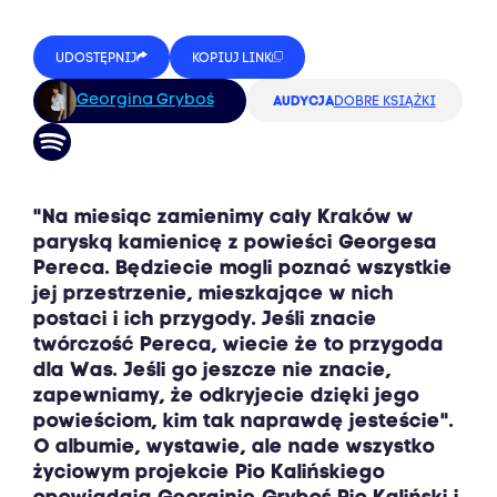
UDOSTĘPNIJ
KOPIUJ LINK
Georgina Gryboś
AUDYCJA
DOBRE KSIĄŻKI
"Na miesiąc zamienimy cały Kraków w
paryską kamienicę z powieści Georgesa
Pereca. Będziecie mogli poznać wszystkie
jej przestrzenie, mieszkające w nich
postaci i ich przygody. Jeśli znacie
twórczość Pereca, wiecie że to przygoda
dla Was. Jeśli go jeszcze nie znacie,
zapewniamy, że odkryjecie dzięki jego
powieściom, kim tak naprawdę jesteście".
O albumie, wystawie, ale nade wszystko
życiowym projekcie Pio Kalińskiego