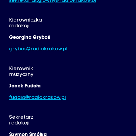
sekretariat.glowny@radiokrakow.pl
Kierowniczka
redakcji
Georgina Gryboś
grybos@radiokrakow.pl
Kierownik
muzyczny
Jacek Fudała
fudala@radiokrakow.pl
Sekretarz
redakcji
Szymon Smółka