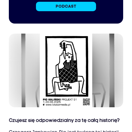
PODCAST
Czujesz się odpowiedzialny za tę całą historię?